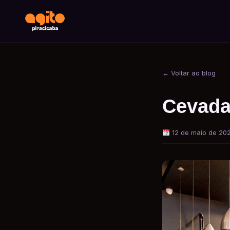
← Voltar ao blog
Cevada
12 de maio de 20