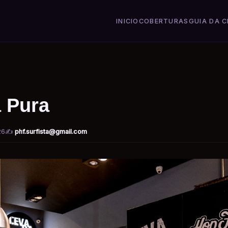
INICIO
COBERTURAS
GUIA DA C
 Pura
26
✍️
phf.surfista@gmail.com