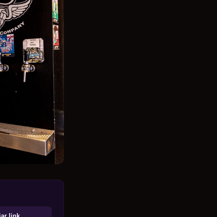
ar link