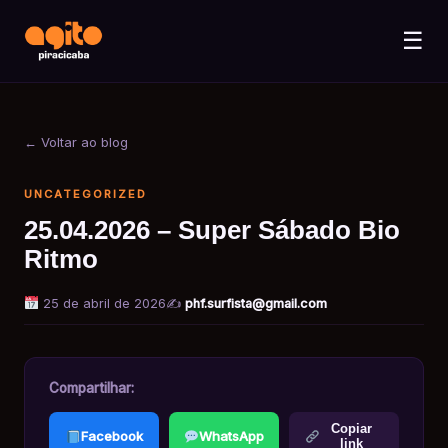
☰
← Voltar ao blog
UNCATEGORIZED
25.04.2026 – Super Sábado Bio
Ritmo
25 de abril de 2026
✍️
phf.surfista@gmail.com
Compartilhar:
Copiar
Facebook
WhatsApp
link