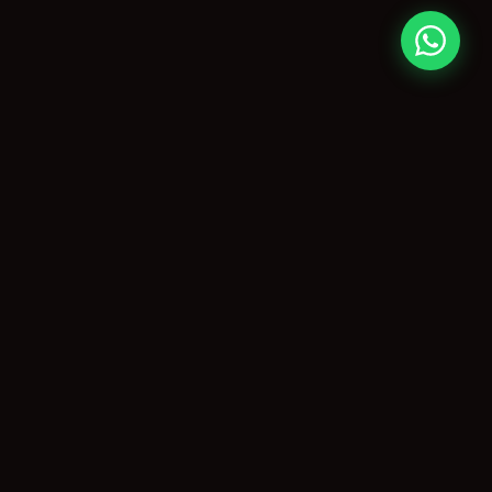
O maior portal de eventos de Piracicaba e região, capturando
momentos inesquecíveis desde 1999.
NAVEGAÇÃO
Início
Coberturas
Guia da Cidade