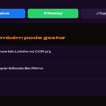
ebook
WhatsApp
Copi
ambém pode gostar
Show Mc Livinho no CCR 2/3
Super Sábado Bio Ritmo