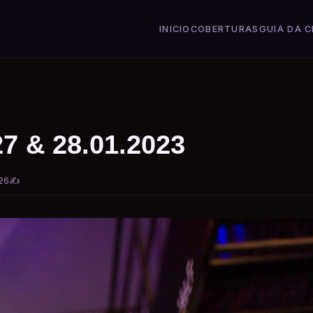
INICIO
COBERTURAS
GUIA DA C
27 & 28.01.2023
26
✍️