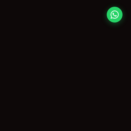
CONTATO
paulo@agitopiracicaba.com.br
(19) 99859-3909
Piracicaba, SP