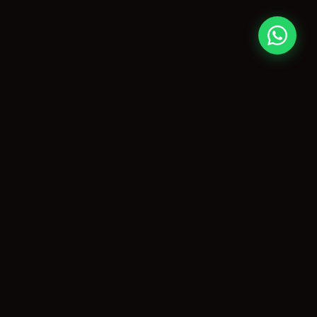
CONTATO
paulo@agitopiracicaba.com.br
(19) 99859-3909
Piracicaba, SP