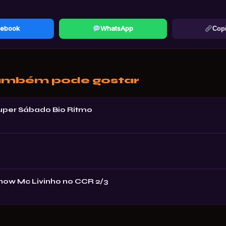
ebook
WhatsApp
Copi
ambém pode gostar
Super Sábado Bio Ritmo
Show Mc Livinho no CCR 2/3