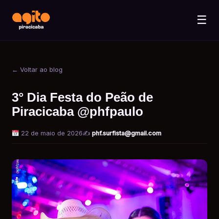
☰
← Voltar ao blog
3° Dia Festa do Peão de
Piracicaba @phfpaulo
22 de maio de 2026
✍️
phf.surfista@gmail.com