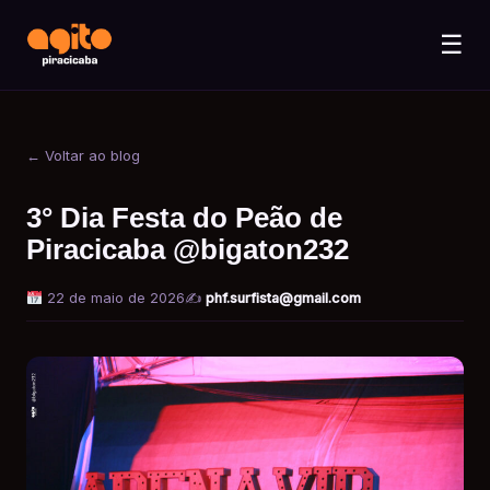
☰
← Voltar ao blog
3° Dia Festa do Peão de
Piracicaba @bigaton232
22 de maio de 2026
✍️
phf.surfista@gmail.com