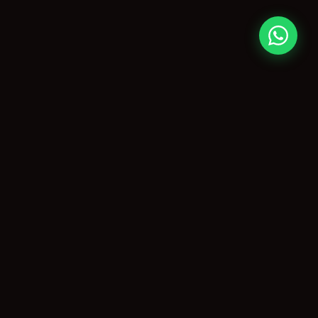
CONTATO
paulo@agitopiracicaba.com.br
(19) 99859-3909
Piracicaba, SP