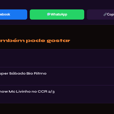
ebook
WhatsApp
Copi
ambém pode gostar
Super Sábado Bio Ritmo
Show Mc Livinho no CCR 2/3