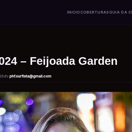
INICIO
COBERTURAS
GUIA DA C
2024 – Feijoada Garden
26
✍️
phf.surfista@gmail.com