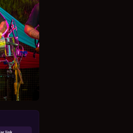
ar link