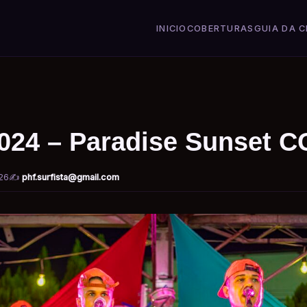
INICIO
COBERTURAS
GUIA DA C
2024 – Paradise Sunset 
26
✍️
phf.surfista@gmail.com