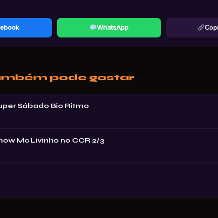
ebook
WhatsApp
Copi
ambém pode gostar
Super Sábado Bio Ritmo
Show Mc Livinho no CCR 2/3