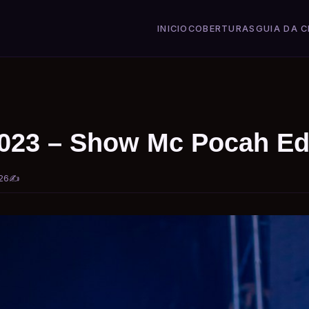
INICIO
COBERTURAS
GUIA DA C
2023 – Show Mc Pocah E
26
✍️