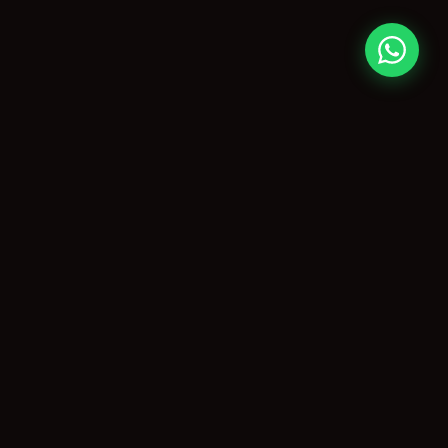
CONTATO
paulo@agitopiracicaba.com.br
(19) 99859-3909
Piracicaba, SP