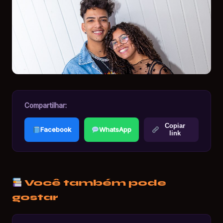
Compartilhar:
Copiar
Facebook
WhatsApp
link
Você também pode
gostar