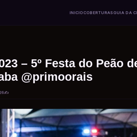
INICIO
COBERTURAS
GUIA DA C
023 – 5º Festa do Peão d
caba @primoorais
26
✍️