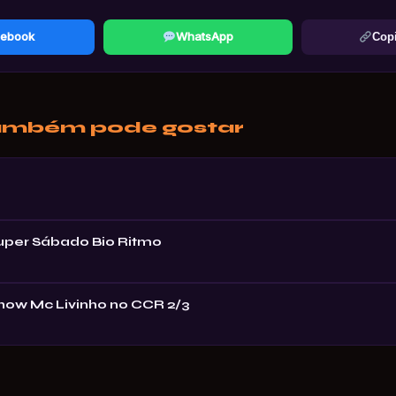
ebook
WhatsApp
Copi
ambém pode gostar
Super Sábado Bio Ritmo
Show Mc Livinho no CCR 2/3