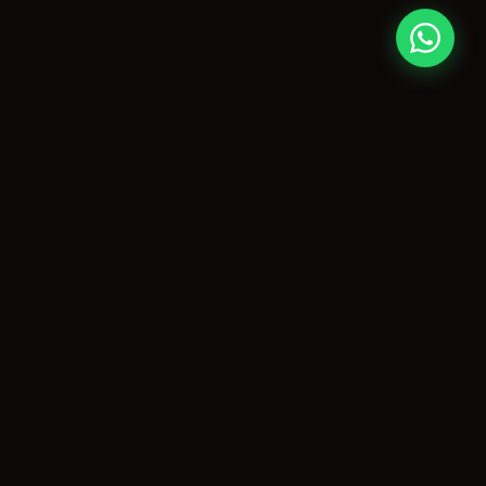
CONTATO
paulo@agitopiracicaba.com.br
(19) 99859-3909
Piracicaba, SP