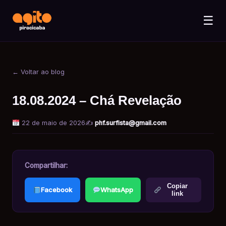
☰
← Voltar ao blog
18.08.2024 – Chá Revelação
22 de maio de 2026
✍️
phf.surfista@gmail.com
Compartilhar:
Copiar
Facebook
WhatsApp
link