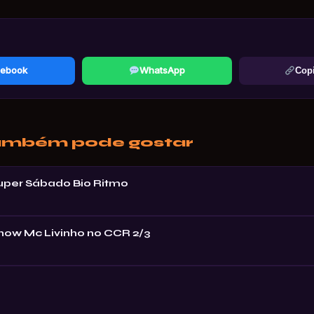
ebook
WhatsApp
Copi
ambém pode gostar
Super Sábado Bio Ritmo
Show Mc Livinho no CCR 2/3