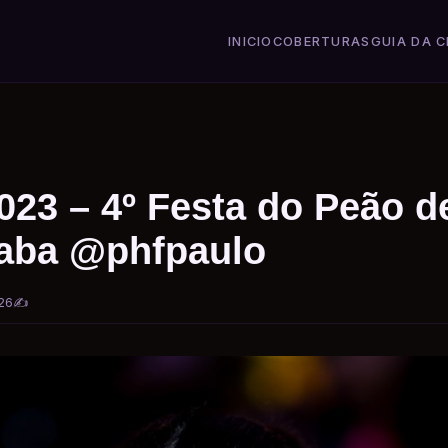
INICIO
COBERTURAS
GUIA DA C
023 – 4º Festa do Peão d
caba @phfpaulo
26
✍️