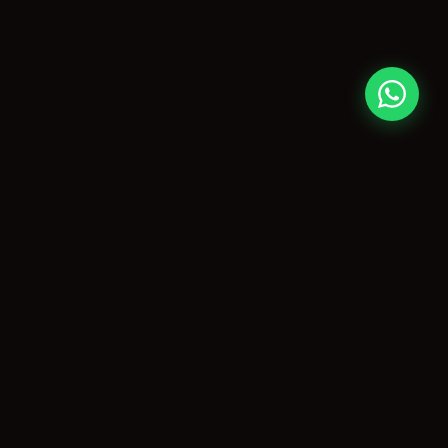
CONTATO
paulo@agitopiracicaba.com.br
(19) 99859-3909
Piracicaba, SP