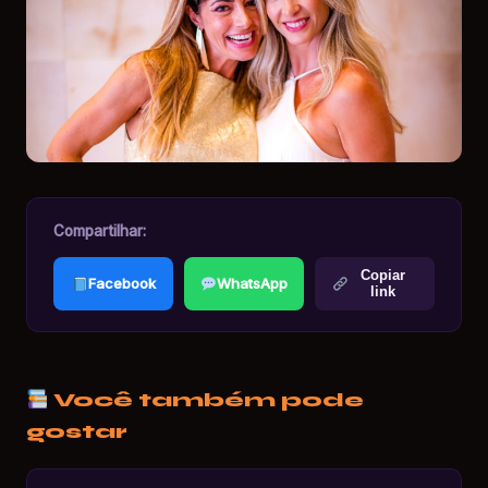
Compartilhar:
Copiar
Facebook
WhatsApp
link
Você também pode
gostar