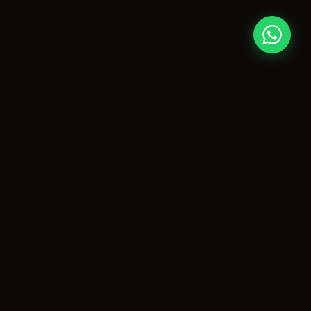
CONTATO
paulo@agitopiracicaba.com.br
(19) 99859-3909
Piracicaba, SP