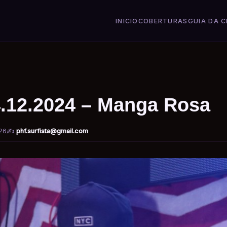
INICIO
COBERTURAS
GUIA DA C
4.12.2024 – Manga Rosa
26
✍️
phf.surfista@gmail.com