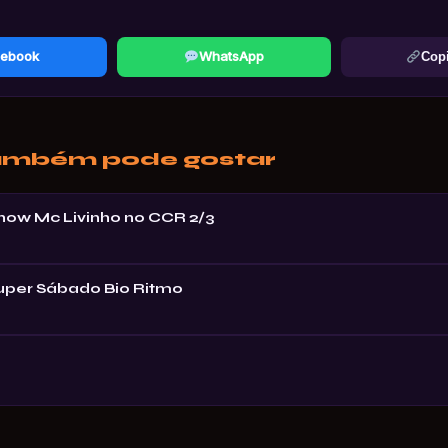
ebook
WhatsApp
Copi
ambém pode gostar
Show Mc Livinho no CCR 2/3
Super Sábado Bio Ritmo