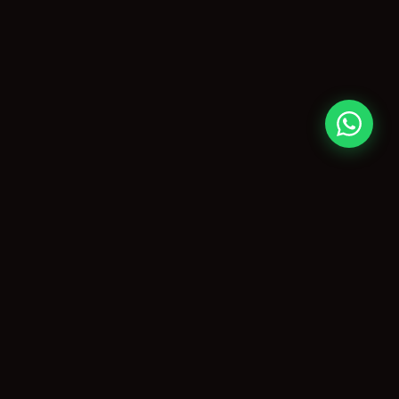
CONTATO
paulo@agitopiracicaba.com.br
(19) 99859-3909
Piracicaba, SP