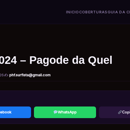
INICIO
COBERTURAS
GUIA DA C
2024 – Pagode da Quel
26
✍️
phf.surfista@gmail.com
ebook
WhatsApp
Copi