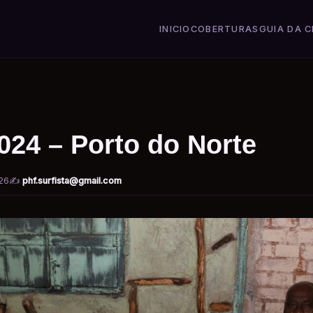
INICIO
COBERTURAS
GUIA DA C
024 – Porto do Norte
26
✍️
phf.surfista@gmail.com