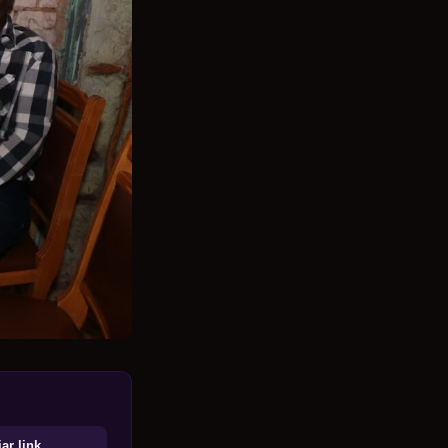
ar link