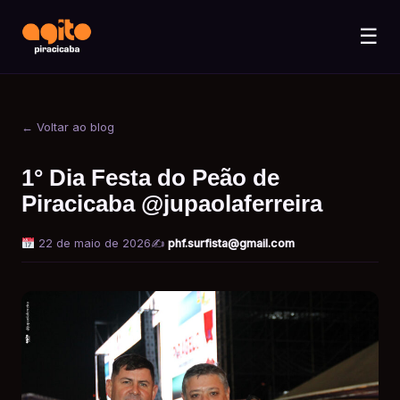
☰
← Voltar ao blog
1° Dia Festa do Peão de
Piracicaba @jupaolaferreira
22 de maio de 2026
✍️
phf.surfista@gmail.com