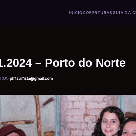
INICIO
COBERTURAS
GUIA DA C
1.2024 – Porto do Norte
26
✍️
phf.surfista@gmail.com