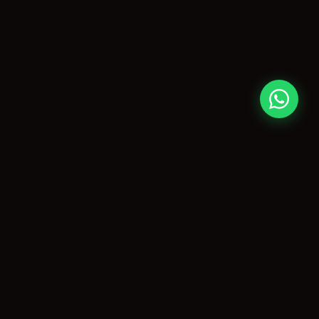
CONTATO
paulo@agitopiracicaba.com.br
(19) 99859-3909
Piracicaba, SP