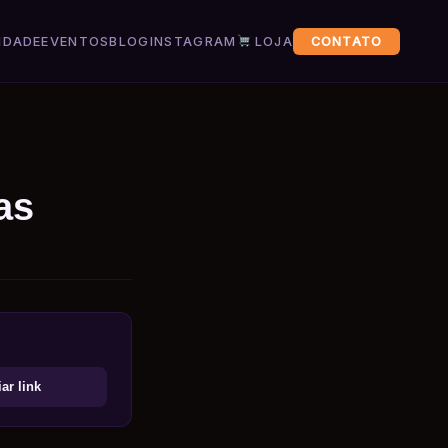
IDADE
EVENTOS
BLOG
INSTAGRAM
LOJA
CONTATO
as
ar link