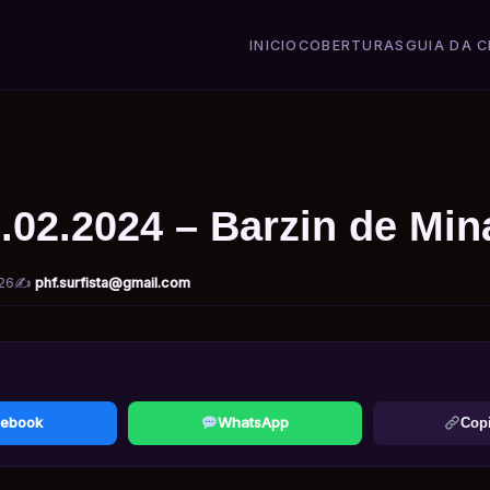
INICIO
COBERTURAS
GUIA DA C
.02.2024 – Barzin de Min
26
✍️
phf.surfista@gmail.com
ebook
WhatsApp
Copi