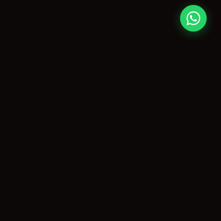
O maior portal de eventos de Piracicaba e região, capturando
momentos inesquecíveis desde 1999.
NAVEGAÇÃO
Início
Coberturas
Guia da Cidade