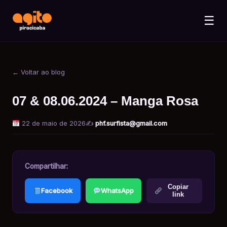
☰
← Voltar ao blog
07 & 08.06.2024 – Manga Rosa
22 de maio de 2026
✍️
phf.surfista@gmail.com
Compartilhar:
Copiar
Facebook
WhatsApp
link