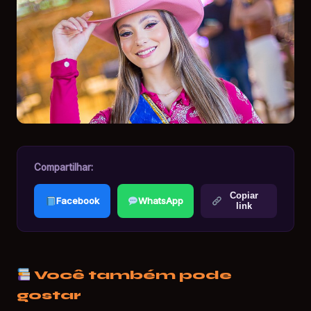
Compartilhar:
Copiar
Facebook
WhatsApp
link
Você também pode
gostar