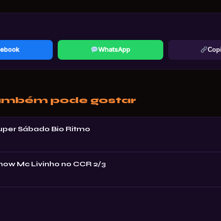
ebook
WhatsApp
Copi
ambém pode gostar
Super Sábado Bio Ritmo
Show Mc Livinho no CCR 2/3