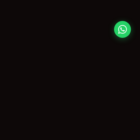
CONTATO
paulo@agitopiracicaba.com.br
(19) 99859-3909
Piracicaba, SP