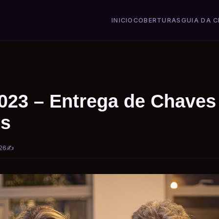
INICIO
COBERTURAS
GUIA DA C
2023 – Entrega de Chaves
s
26
✍️