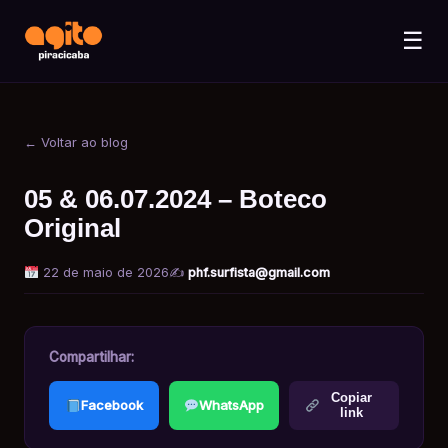
☰
← Voltar ao blog
05 & 06.07.2024 – Boteco
Original
22 de maio de 2026
✍️
phf.surfista@gmail.com
Compartilhar:
Copiar
Facebook
WhatsApp
link