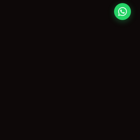
O maior portal de eventos de Piracicaba e região, capturando
momentos inesquecíveis desde 1999.
NAVEGAÇÃO
Início
Coberturas
Guia da Cidade