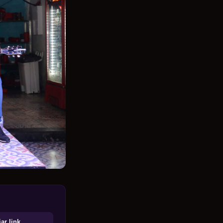
ar link