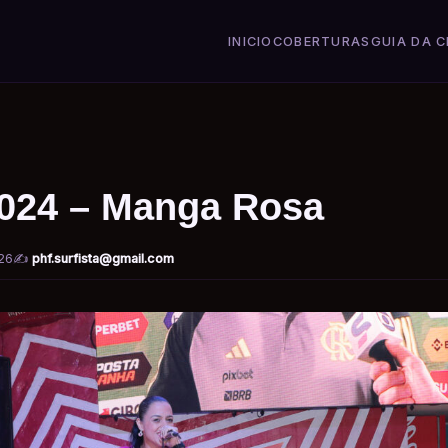
INICIO
COBERTURAS
GUIA DA C
2024 – Manga Rosa
26
✍️
phf.surfista@gmail.com