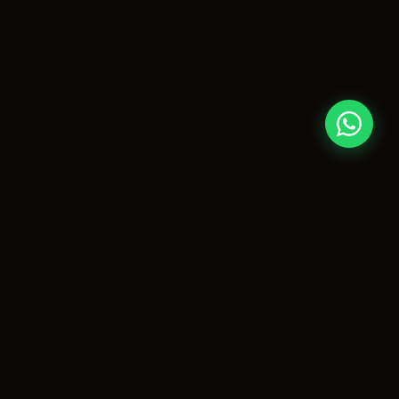
CONTATO
paulo@agitopiracicaba.com.br
(19) 99859-3909
Piracicaba, SP