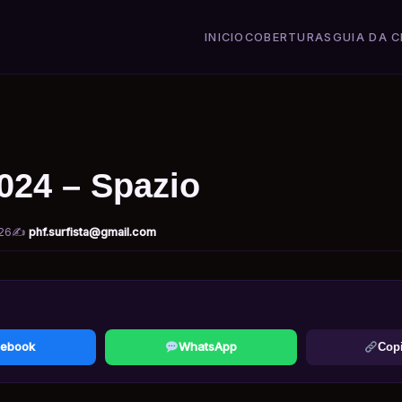
INICIO
COBERTURAS
GUIA DA C
024 – Spazio
26
✍️
phf.surfista@gmail.com
ebook
WhatsApp
Copi