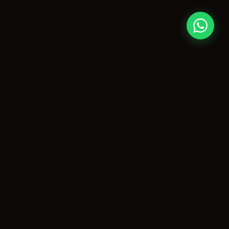
CONTATO
paulo@agitopiracicaba.com.br
(19) 99859-3909
Piracicaba, SP