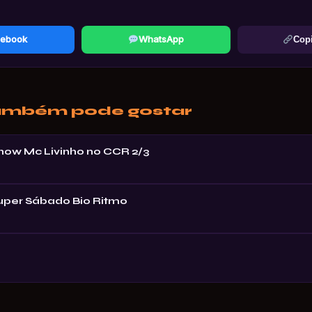
ebook
WhatsApp
Copi
ambém pode gostar
Show Mc Livinho no CCR 2/3
Super Sábado Bio Ritmo