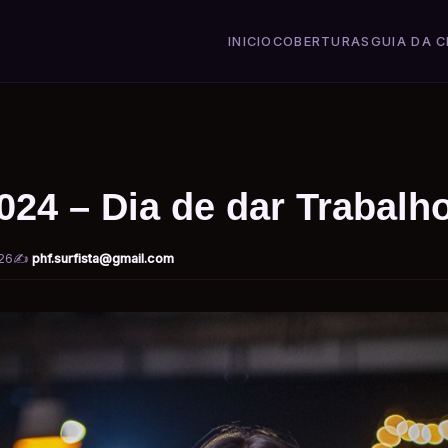
INICIO
COBERTURAS
GUIA DA C
024 – Dia de dar Trabalh
26
✍️
phf.surfista@gmail.com