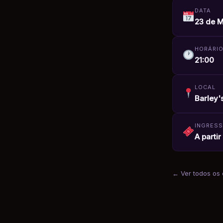
DATA
23 de M
HORÁRI
21:00
LOCAL
Barley's
INGRES
A parti
← Ver todos os