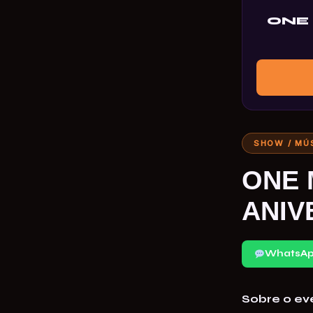
ONE 
SHOW / MÚ
ONE 
ANIV
WhatsA
Sobre o ev