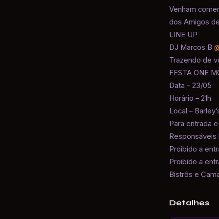
Venham comemo
dos Amigos d
LINE UP
DJ Marcos B
@
Trazendo de vo
FESTA ONE MO
Data – 23/05
Horário – 21h
Local – Barley’
Para entrada 
Responsáveis l
Proibido a en
Proibido a ent
Bistrôs e Cama
Detalhes