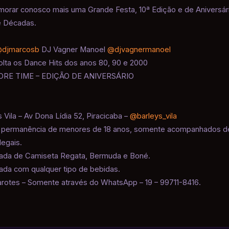
rar conosco mais uma Grande Festa, 10ª Edição e de Aniversár
e Décadas.
djmarcosb
DJ Vagner Manoel
@djvagnermanoel
lta os Dance Hits dos anos 80, 90 e 2000
RE TIME – EDIÇÃO DE ANIVERSÁRIO
s Vila – Av Dona Lídia 52, Piracicaba –
@barleys_vila
e permanência de menores de 18 anos, somente acompanhados de
egais.
trada de Camiseta Regata, Bermuda e Boné.
rada com qualquer tipo de bebidas.
rotes – Somente através do WhatsApp – 19 – 99711-8416.