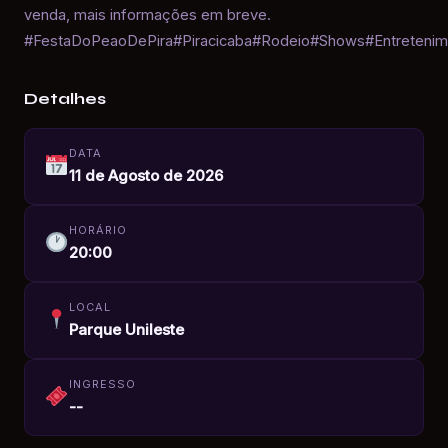
venda, mais informações em breve.
#FestaDoPeaoDePira#Piracicaba#Rodeio#Shows#Entretenim
Detalhes
DATA
11 de Agosto de 2026
HORÁRIO
20:00
LOCAL
Parque Unileste
INGRESSO
--