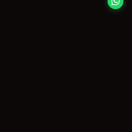
O maior portal de eventos de Piracicaba e região, capturando
momentos inesquecíveis desde 1999.
NAVEGAÇÃO
Início
Coberturas
Guia da Cidade
Eventos