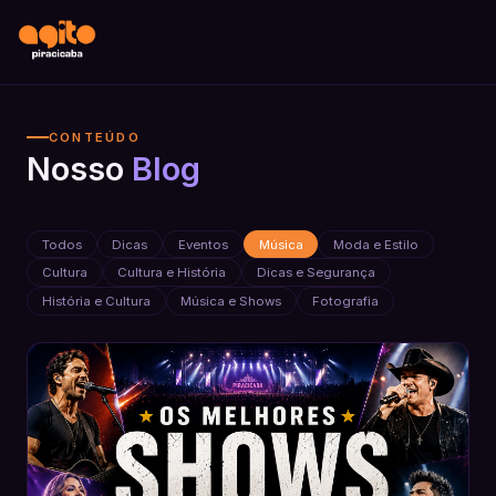
CONTEÚDO
Nosso
Blog
Todos
Dicas
Eventos
Música
Moda e Estilo
Cultura
Cultura e História
Dicas e Segurança
História e Cultura
Música e Shows
Fotografia